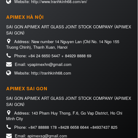
Website:
http://www.tranhkinh68.com/en/
APIMEX HÀ NỘI
(
SAI GON APIMEX ART GLASS JOINT STOCK COMPANY
APIMEX
)
SAI GON
Address:
New number 14 Nguyen Lan (Old No. 14 Ngo 155
Truong Chinh), Thanh Xuan, Hanoi
Phone:
+84 24 6650 5447 + 84929 8888 69
Email:
vpapimexhn@gmail.com
Website:
http://tranhkinh68.com
APIMEX SAI GON
(
SAI GON APIMEX ART GLASS JOINT STOCK COMPANY
APIMEX
)
SAI GON
Address:
143 Pham Huy Thong, F.6, Go Vap District, Ho Chi
Minh City
Phone:
+847 88888 178 +8428 6658 6644 +84937437 825
Email:
apimexsg@gmail.com