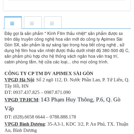
Đây gọi là sản phẩm " Kính Film thấu nhiệt" sản phẩm được sx
trên dây truyền công nghệ hoa văn mới do công ty Apimex Sài
Gòn SX, sản phẩm là sự sáng tạo trong hoạ tiết công nghệ , sử
dụng hệ film hoa văn nhiệt được thấu dưới nhiệt độ 380-500 độ C,
sản phẩm phù hợp cho hệ thống vách ngăn hoa văn trag trí,
cabin phòng tắm, hệ cửa các loại... cho mọi công trình.
CÔNG TY CP TM DV APIMEX SÀI GÒN
VPGD Hà Nội
: Số 2 ngõ 112, Đ. Nước Phần Lan, P. Tứ Liên, Q.
Tây Hồ, HN
ĐT: 0937.437.825 – 0987.871.090
143 Phạm Huy Thông, P.6, Q. Gò
VPGD TP.HCM
:
Vấp
ĐT: (028).6658 6644 – 0788.888.178
VPGD Bình Dương
: 35-A3-1, KDC 3/2, P. An Phú, TX. Thuận
An, Bình Dương