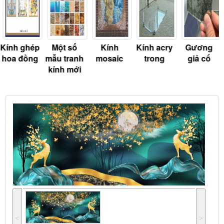
Một số
Kính
Kính acry
Gương
Kính khăc
mẫu tranh
mosaic
trong
giả cổ
giả đồng
kính mới
˂
˃