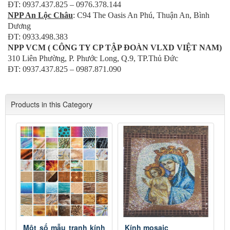
ĐT: 0937.437.825 – 0976.378.144
NPP An Lộc Châu
: C94 The Oasis An Phú, Thuận An, Bình
Dương
ĐT: 0933.498.383
NPP VCM ( CÔNG TY CP TẬP ĐOÀN VLXD VIỆT NAM)
310 Liên Phường, P. Phước Long, Q.9, TP.Thủ Đức
ĐT: 0937.437.825 – 0987.871.090
Products in this Category
Một số mẫu tranh kính
Kính mosaic