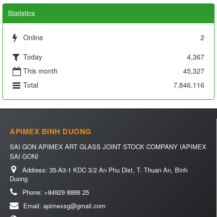
Statistics
Online
2
Today
4,367
This month
45,327
Total
7,846,116
APIMEX BINH DUONG
(
SAI GON APIMEX ART GLASS JOINT STOCK COMPANY
APIMEX
)
SAI GON
Address:
35-A3-1 KDC 3/2 An Phu Dist, T. Thuan An, Binh
Duong
Phone:
+84929 8888 25
Email:
apimexsg@gmail.com