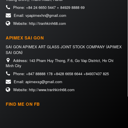
Phone:
+84 24 6650 5447 + 84929 8888 69
Email:
vpapimexhn@gmail.com
Website:
http://tranhkinh68.com
APIMEX SAI GON
(
SAI GON APIMEX ART GLASS JOINT STOCK COMPANY
APIMEX
)
SAI GON
Address:
143 Pham Huy Thong, F.6, Go Vap District, Ho Chi
Minh City
Phone:
+847 88888 178 +8428 6658 6644 +84937437 825
Email:
apimexsg@gmail.com
Website:
http://www.tranhkinh68.com
FIND ME ON FB