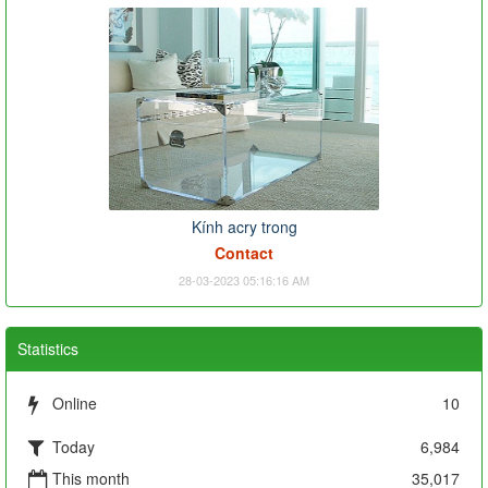
Kính acry trong
Contact
28-03-2023 05:16:16 AM
Statistics
Online
10
Today
6,984
This month
35,017