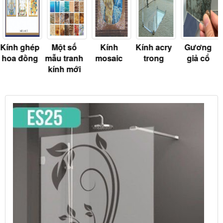
Kính ghép
Một số
Kính
Kính acry
Gương
hoa đồng
mẫu tranh
mosaic
trong
giả cổ
kính mới