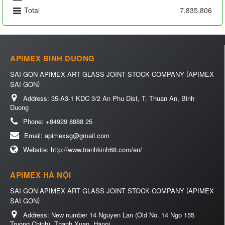
Total
7,835,806
APIMEX BINH DUONG
(
SAI GON APIMEX ART GLASS JOINT STOCK COMPANY
APIMEX
)
SAI GON
Address:
35-A3-1 KDC 3/2 An Phu Dist, T. Thuan An, Binh
Duong
Phone:
+84929 8888 25
Email:
apimexsg@gmail.com
Website:
http://www.tranhkinh68.com/en/
APIMEX HÀ NỘI
(
SAI GON APIMEX ART GLASS JOINT STOCK COMPANY
APIMEX
)
SAI GON
Address:
New number 14 Nguyen Lan (Old No. 14 Ngo 155
Truong Chinh), Thanh Xuan, Hanoi