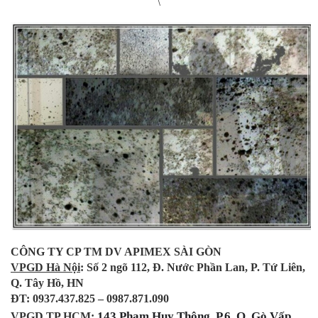
\
CÔNG TY CP TM DV APIMEX SÀI GÒN
VPGD Hà Nội
: Số 2 ngõ 112, Đ. Nước Phần Lan, P. Tứ Liên,
Q. Tây Hồ, HN
ĐT: 0937.437.825 – 0987.871.090
143 Phạm Huy Thông, P.6, Q. Gò Vấp
VPGD TP.HCM
: