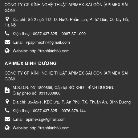
(
CÔNG TY CP KÍNH NGHỆ THUẬT APIMEX SÀI GÒN
APIMEX SÀI
)
GÒN
Địa chỉ:
Số 2 ngõ 112, Đ. Nước Phần Lan, P. Tứ Liên, Q. Tây Hồ,
Hà Nội
Điện thoại:
0937.437.825 – 0987.871.090
Email:
vpapimexhn@gmail.com
Website:
http://tranhkinh68.com
APIMEX BÌNH DƯƠNG
(
CÔNG TY CP KÍNH NGHỆ THUẬT APIMEX SÀI GÒN
APIMEX SÀI
)
GÒN
M.S.D.N: 0311800866, Cấp tại SỞ KHĐT BÌNH DƯƠNG.
Giấy phép số: 0311800866
Địa chỉ:
35-A3-1, KDC 3/2, P. An Phú, TX. Thuận An, Bình Dương
Điện thoại:
0937.437.825 – 0976.378.144
Email:
apimexsg@gmail.com
Website:
http://tranhkinh68.com