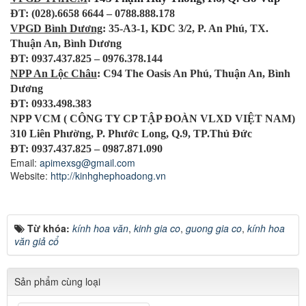
ĐT: (028).6658 6644 – 0788.888.178
VPGD Bình Dương
: 35-A3-1, KDC 3/2, P. An Phú, TX.
Thuận An, Bình Dương
ĐT: 0937.437.825 – 0976.378.144
NPP An Lộc Châu
: C94 The Oasis An Phú, Thuận An, Bình
Dương
ĐT: 0933.498.383
NPP VCM ( CÔNG TY CP TẬP ĐOÀN VLXD VIỆT NAM)
310 Liên Phường, P. Phước Long, Q.9, TP.Thủ Đức
ĐT: 0937.437.825 – 0987.871.090
Email:
apimexsg@gmail.com
Website:
http://kinhghephoadong.vn
Từ khóa:
kính hoa văn
,
kinh gia co
,
guong gia co
,
kính hoa
văn giả cổ
Sản phẩm cùng loại