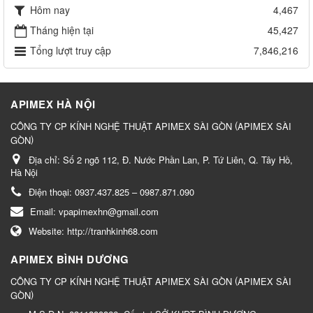
Hôm nay
4,467
Tháng hiện tại
45,427
Tổng lượt truy cập
7,846,216
APIMEX HÀ NỘI
(
CÔNG TY CP KÍNH NGHỆ THUẬT APIMEX SÀI GÒN
APIMEX SÀI
)
GÒN
Địa chỉ:
Số 2 ngõ 112, Đ. Nước Phần Lan, P. Tứ Liên, Q. Tây Hồ,
Hà Nội
Điện thoại:
0937.437.825 – 0987.871.090
Email:
vpapimexhn@gmail.com
Website:
http://tranhkinh68.com
APIMEX BÌNH DƯƠNG
(
CÔNG TY CP KÍNH NGHỆ THUẬT APIMEX SÀI GÒN
APIMEX SÀI
)
GÒN