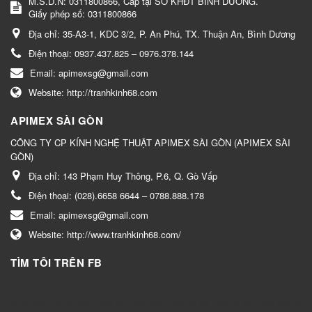
M.S.D.N: 0311800866, Cấp tại SỞ KHĐT BÌNH DƯƠNG.
Giấy phép số: 0311800866
Địa chỉ:
35-A3-1, KDC 3/2, P. An Phú, TX. Thuận An, Bình Dương
Điện thoại:
0937.437.825 – 0976.378.144
Email:
apimexsg@gmail.com
Website:
http://tranhkinh68.com
APIMEX SÀI GÒN
CÔNG TY CP KÍNH NGHỆ THUẬT APIMEX SÀI GÒN (APIMEX SÀI
GÒN)
Địa chỉ:
143 Phạm Huy Thông, P.6, Q. Gò Vấp
Điện thoại:
(028).6658 6644 – 0788.888.178
Email:
apimexsg@gmail.com
Website:
http://www.tranhkinh68.com/
TÌM TÔI TRÊN FB
may in lụa
may in lụa
,
may in ly trà sữa
,
may in túi
may in áo
,
may bao bì
,