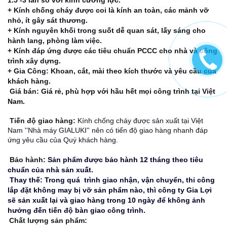
1.5 -3 lần so với kính cường lực.
+ Kính chống cháy được coi là kính an toàn, các mảnh vỡ
nhỏ, ít gây sát thương.
+ Kính nguyên khối trong suốt dễ quan sát, lấy sáng cho
hành lang, phòng làm việc.
+ Kính đáp ứng được các tiêu chuẩn PCCC cho nhà và công
trình xây dựng.
+ Gia Công: Khoan, cắt, mài theo kích thước và yêu cầu của
khách hàng.
Giá bán:
Giá rẻ, phù hợp với hầu hết mọi công trình tại Việt
Nam.
Tiến độ giao hàng:
Kính chống cháy được sản xuất tại Việt
Nam ''Nhà máy GIALUKI'' nên có tiến độ giao hàng nhanh đáp
ứng yêu cầu của Quý khách hàng.
Bảo hành
:
Sản phẩm được bảo hành 12 tháng theo tiêu
chuẩn của nhà sản xuất.
Thay thế:
Trong quá trình giao nhận, vận chuyển, thi công
lắp đặt không may bị vỡ sản phẩm nào, thì công ty Gia Lợi
sẽ sản xuất lại và giao hàng trong 10 ngày để không ảnh
hưởng đến tiến độ bàn giao công trình.
Chất lượng sản phẩm: