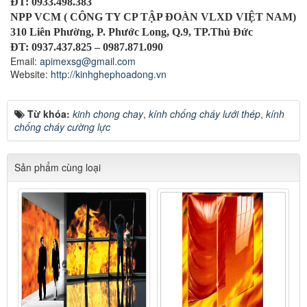
ĐT: 0933.498.383
NPP VCM ( CÔNG TY CP TẬP ĐOÀN VLXD VIỆT NAM)
310 Liên Phường, P. Phước Long, Q.9, TP.Thủ Đức
ĐT: 0937.437.825 – 0987.871.090
Email:
apimexsg@gmail.com
Website:
http://kinhghephoadong.vn
Từ khóa:
kinh chong chay
,
kính chống cháy lưới thép
,
kính
chống cháy cường lực
Sản phẩm cùng loại