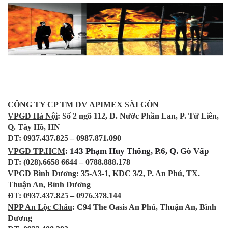
CÔNG TY CP TM DV APIMEX SÀI GÒN
VPGD Hà Nội
: Số 2 ngõ 112, Đ. Nước Phần Lan, P. Tứ Liên,
Q. Tây Hồ, HN
ĐT: 0937.437.825 – 0987.871.090
143 Phạm Huy Thông, P.6, Q. Gò Vấp
VPGD TP.HCM
:
ĐT: (028).6658 6644 – 0788.888.178
VPGD Bình Dương
: 35-A3-1, KDC 3/2, P. An Phú, TX.
Thuận An, Bình Dương
ĐT: 0937.437.825 – 0976.378.144
NPP An Lộc Châu
: C94 The Oasis An Phú, Thuận An, Bình
Dương