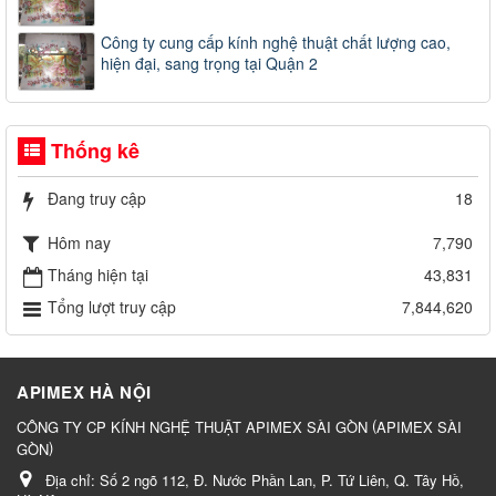
Công ty cung cấp kính nghệ thuật chất lượng cao,
hiện đại, sang trọng tại Quận 2
Thống kê
Đang truy cập
18
Hôm nay
7,790
Tháng hiện tại
43,831
Tổng lượt truy cập
7,844,620
APIMEX HÀ NỘI
(
CÔNG TY CP KÍNH NGHỆ THUẬT APIMEX SÀI GÒN
APIMEX SÀI
)
GÒN
Địa chỉ:
Số 2 ngõ 112, Đ. Nước Phần Lan, P. Tứ Liên, Q. Tây Hồ,