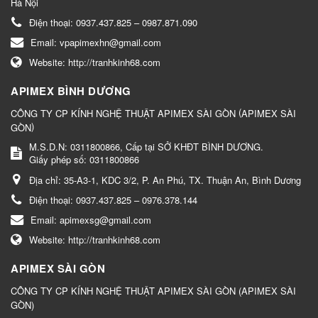
Hà Nội
Điện thoại:
0937.437.825 – 0987.871.090
Email:
vpapimexhn@gmail.com
Website:
http://tranhkinh68.com
APIMEX BÌNH DƯƠNG
(
CÔNG TY CP KÍNH NGHỆ THUẬT APIMEX SÀI GÒN
APIMEX SÀI
)
GÒN
M.S.D.N: 0311800866, Cấp tại SỞ KHĐT BÌNH DƯƠNG.
Giấy phép số: 0311800866
Địa chỉ:
35-A3-1, KDC 3/2, P. An Phú, TX. Thuận An, Bình Dương
Điện thoại:
0937.437.825 – 0976.378.144
Email:
apimexsg@gmail.com
Website:
http://tranhkinh68.com
APIMEX SÀI GÒN
CÔNG TY CP KÍNH NGHỆ THUẬT APIMEX SÀI GÒN (APIMEX SÀI
GÒN)