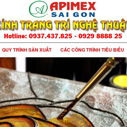
QUY TRÌNH SẢN XUẤT
CÁC CÔNG TRÌNH TIÊU BIỂU