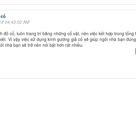
 cổ
18 04:43:02 AM
h đồ cổ, luôn trang trí bằng những cổ vật, nên việc kết hợp trong tổng
thiết. Vì vậy việc sử dụng kính gương giả cổ sẽ giúp ngôi nhà bạn đún
i nhà bạn sẽ trở nên nổi bật hơn rất nhiều.