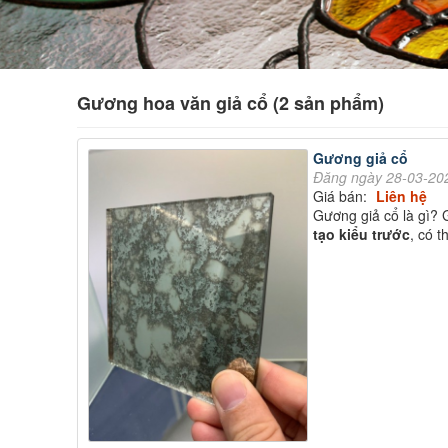
Gương hoa văn giả cổ (2 sản phẩm)
Gương giả cổ
Đăng ngày 28-03-20
Giá bán:
Liên hệ
Gương giả cổ là gì?
tạo kiểu trước
, có 