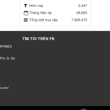
Hôm nay
2,497
Tháng hiện tại
28,683
Tổng lượt truy cập
7,829,472
TÌM TÔI TRÊN FB
 APIMEX
may in lụa
may in lụa
,
may in ly trà sữa
,
may in
túi
may in áo
,
may bao bì
,
băng tải sấy
P.6, Q. Gò
8.com/