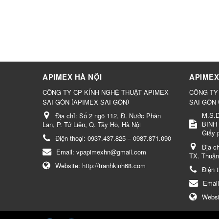
APIMEX HÀ NỘI
APIMEX
CÔNG TY CP KÍNH NGHỆ THUẬT APIMEX
CÔNG TY
(
)
SÀI GÒN
APIMEX SÀI GÒN
SÀI GÒN
M.S.D
Địa chỉ:
Số 2 ngõ 112, Đ. Nước Phần
BÌNH
Lan, P. Tứ Liên, Q. Tây Hồ, Hà Nội
Giấy 
Điện thoại:
0937.437.825 – 0987.871.090
Địa c
Email:
vpapimexhn@gmail.com
TX. Thuận
Website:
http://tranhkinh68.com
Điện 
Emai
Websi