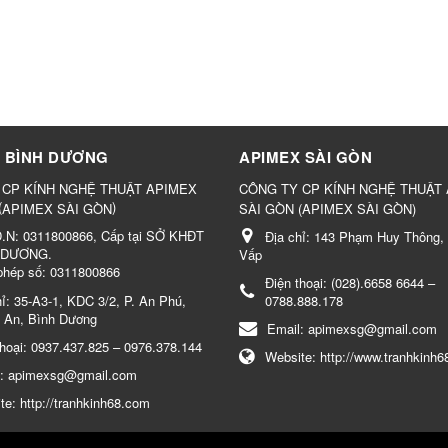
 BÌNH DƯƠNG
APIMEX SÀI GÒN
 CP KÍNH NGHỆ THUẬT APIMEX
CÔNG TY CP KÍNH NGHỆ THUẬT
(
)
APIMEX SÀI GÒN
SÀI GÒN (APIMEX SÀI GÒN)
.N: 0311800866, Cấp tại SỞ KHĐT
Địa chỉ:
143 Phạm Huy Thông, 
 DƯƠNG.
Vấp
phép số: 0311800866
Điện thoại:
(028).6658 6644 –
hỉ:
35-A3-1, KDC 3/2, P. An Phú,
0788.888.178
 An, Bình Dương
Email:
apimexsg@gmail.com
thoại:
0937.437.825 – 0976.378.144
Website:
http://www.tranhkinh6
l:
apimexsg@gmail.com
te:
http://tranhkinh68.com