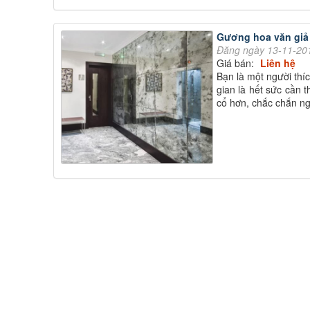
Gương hoa văn giả
Đăng ngày 13-11-20
Giá bán:
Liên hệ
Bạn là một người thíc
gian là hết sức cần 
cổ hơn, chắc chắn ngô